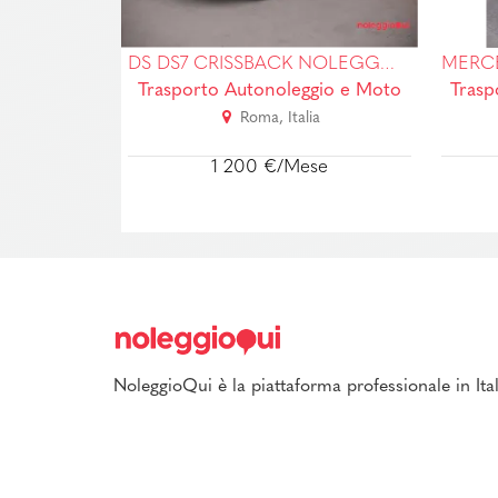
DS DS7 CRISSBACK NOLEGGIO NO SCORING
MERCEDES CLASSE A 160 BUSINESS - RENT TO BUY-SENZA BUSTA BAGA!
gio e Moto
Trasporto Autonoleggio e Moto
Trasp
ia
Ceccano, Italia
se
529 €/Mese
NoleggioQui è la piattaforma professionale in Ital