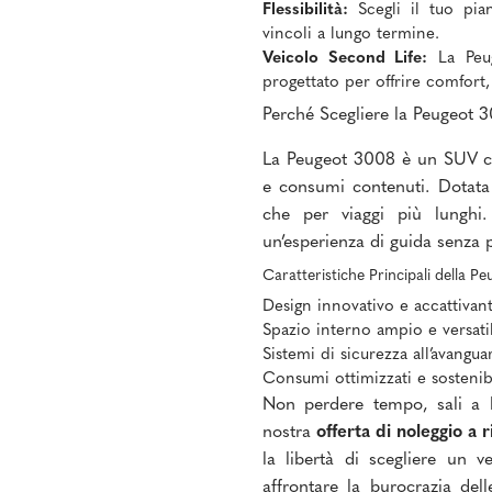
Flessibilità:
Scegli il tuo pian
vincoli a lungo termine.
Veicolo Second Life:
La Peug
progettato per offrire comfort,
Perché Scegliere la Peugeot 
La Peugeot 3008 è un SUV che
e consumi contenuti. Dotata d
che per viaggi più lunghi.
un’esperienza di guida senza p
Caratteristiche Principali della P
Design innovativo e accattivan
Spazio interno ampio e versati
Sistemi di sicurezza all’avangua
Consumi ottimizzati e sostenibi
Non perdere tempo, sali a b
nostra
offerta di noleggio a 
la libertà di scegliere un 
affrontare la burocrazia dell