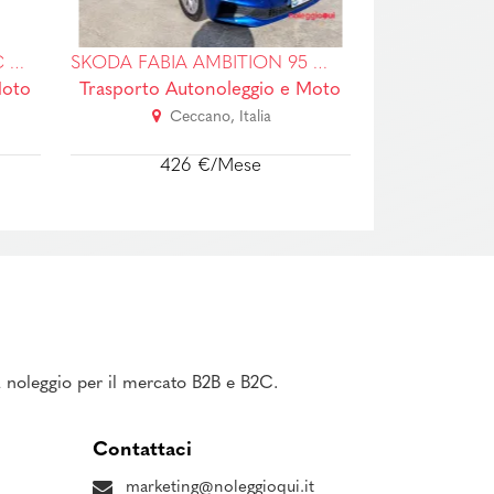
RENAULT CLIO NO SCORING
SKODA FABIA AMBITION 95 CV - RENT TO BUY (ANCHE NEOPATENTATI)
Moto
Trasporto Autonoleggio e Moto
Trasporto A
Roma, Italia
740 €/Mese
1 2
 a noleggio per il mercato B2B e B2C.
Contattaci
marketing@noleggioqui.it