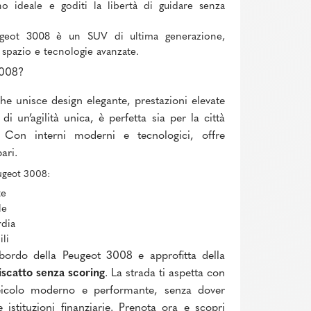
o ideale e goditi la libertà di guidare senza
eot 3008 è un SUV di ultima generazione,
 spazio e tecnologie avanzate.
3008?
 unisce design elegante, prestazioni elevate
i un’agilità unica, è perfetta sia per la città
 Con interni moderni e tecnologici, offre
ari.
eugeot 3008:
te
le
rdia
li
ordo della Peugeot 3008 e approfitta della
riscatto senza scoring
. La strada ti aspetta con
veicolo moderno e performante, senza dover
e istituzioni finanziarie. Prenota ora e scopri