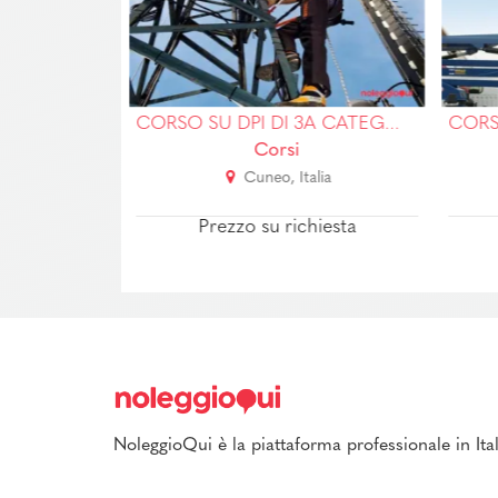
CORSO PER CARRELLI SEMOVENTI CON CONDUCENTE A BORDO FISSI E ROTATIVI
CORSO SU DPI DI 3A CATEGORIA E LAVORI IN QUOTA
Corsi
ia
Cuneo, Italia
iesta
Prezzo su richiesta
NoleggioQui è la piattaforma professionale in Ital