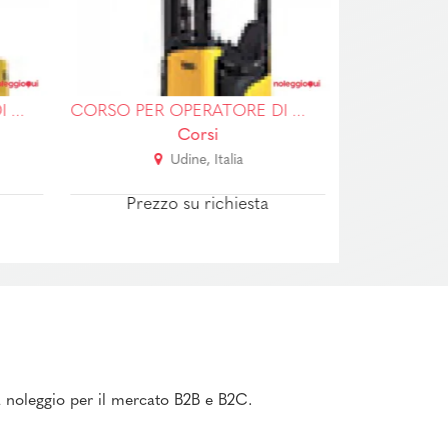
CORSO PER OPERATORE DI PLE CON/SENZA STABILIZZATORI
CORSO PER OPERATORE DI GRU MOBILI
Corsi
Udine, Italia
Prezzo su richiesta
Prezzo
 a noleggio per il mercato B2B e B2C.