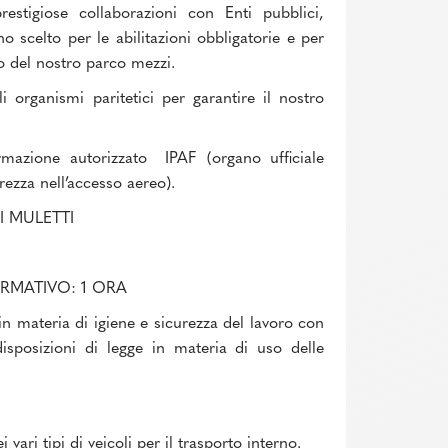
stigiose collaborazioni con Enti pubblici,
o scelto per le abilitazioni obbligatorie e per
o del nostro parco mezzi.
 organismi paritetici per garantire il nostro
azione autorizzato IPAF (organo ufficiale
rezza nell’accesso aereo).
 MULETTI
RMATIVO: 1 ORA
n materia di igiene e sicurezza del lavoro con
disposizioni di legge in materia di uso delle
i vari tipi di veicoli per il trasporto interno.