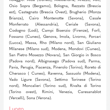
noleggio: Alba (Cuneo), Alessandria, Arezzo, Asti,
Osio Sopra (Bergamo), Bologna, Rezzato (Brescia
est), Castegnato (Brescia Ovest), Brugherio (Monza
Brianza), Cairo Montenotte (Savona), Casale
Monferrato (Alessandria), Ceriale (Savona),
Codogno (Lodi), Campi Bisenzio (Firenze), Forlì,
Fossano (Cuneo), Genova, Imola, Livorno, Porcari
(Lucca), Massa, Rho (Milano nord), San Giuliano
Milanese (Milano sud), Modena, Mondovi (Cuneo),
San Pietro Mosezzo (Novara), San Giorgio in Bosco
(Padova nord), Albignasego (Padova sud), Parma,
Pavia, Perugia, Piacenza, Pinerolo (Torino), Roreto di
Cherasco ( Cuneo), Ravenna, Sassuolo (Modena),
Vado Ligure (Savona), Settimo Torinese (Torino
nord), Moncalieri (Torino sud), Rivalta di Torino
(Torino ovest), Rimini, Venezia, Caresanablot
(Vercelli), Sona (Verona).
Luogo