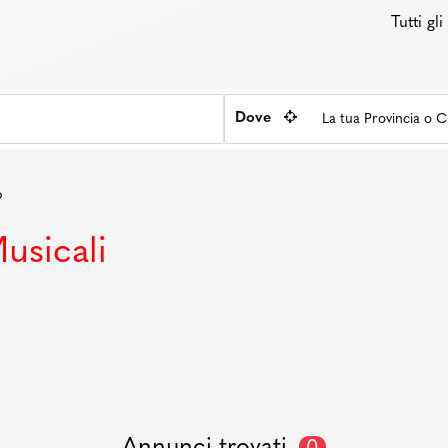
Tutti gl
Dove
o
usicali