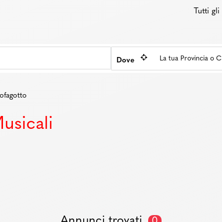
Tutti gl
Dove
ofagotto
usicali
Annunci trovati
0