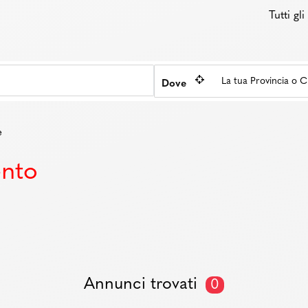
Tutti gl
Dove
e
ento
Annunci trovati
0