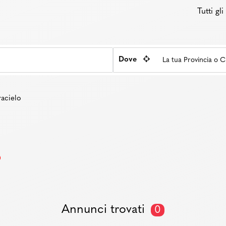
Tutti gl
Dove
racielo
o
Annunci trovati
0