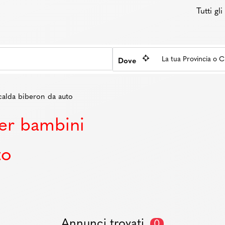
Tutti gl
Dove
calda biberon da auto
per bambini
to
Annunci trovati
0