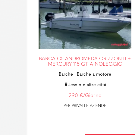
BARCA C5 ANDROMEDA ORIZZONTI +
MERCURY 115 GT A NOLEGGIO
Barche
| Barche a motore
Jesolo e altre città
290 €/Giorno
PER PRIVATI E AZIENDE