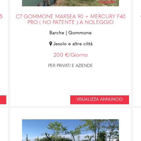
5
C7 GOMMONE MARSEA 90 + MERCURY F40
PRO ( NO PATENTE ) A NOLEGGIO
Barche
| Gommone
Jesolo e altre città
200 €/Giorno
PER PRIVATI E AZIENDE
VISUALIZZA ANNUNCIO