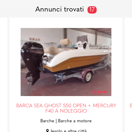
Annunci trovati
17
BARCA SEA GHOST 550 OPEN + MERCURY
F40 A NOLEGGIO
Barche
| Barche a motore
Jesolo e altre città