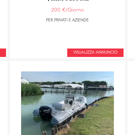
200 €/Giorno
PER PRIVATI E AZIENDE
VISUALIZZA ANNUNCIO