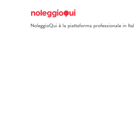
NoleggioQui è la piattaforma professionale in Ital