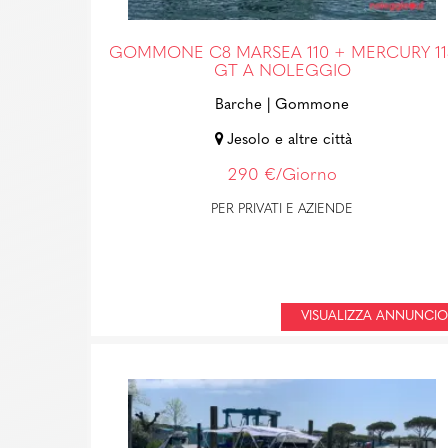
GOMMONE C8 MARSEA 110 + MERCURY 11
GT A NOLEGGIO
Barche
| Gommone
Jesolo e altre città
290 €/Giorno
PER PRIVATI E AZIENDE
VISUALIZZA ANNUNCIO