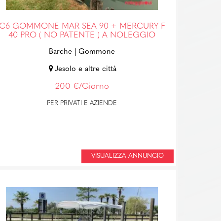
C6 GOMMONE MAR SEA 90 + MERCURY F
40 PRO ( NO PATENTE ) A NOLEGGIO
Barche
| Gommone
Jesolo e altre città
200 €/Giorno
PER PRIVATI E AZIENDE
VISUALIZZA ANNUNCIO