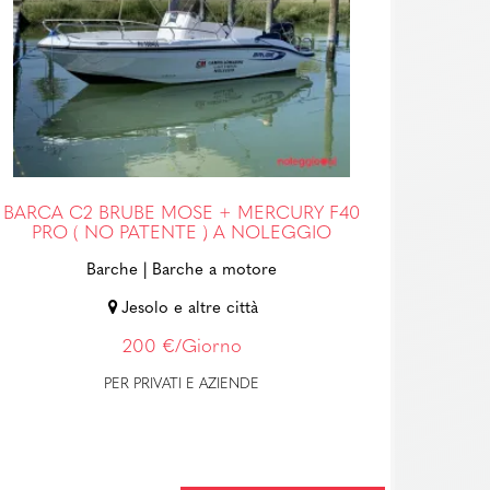
BARCA C2 BRUBE MOSE + MERCURY F40
PRO ( NO PATENTE ) A NOLEGGIO
Barche
| Barche a motore
Jesolo e altre città
200 €/Giorno
PER PRIVATI E AZIENDE