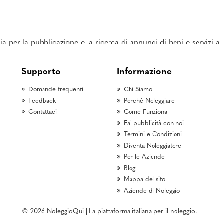
ia per la pubblicazione e la ricerca di annunci di beni e servizi
Supporto
Informazione
Domande frequenti
Chi Siamo
Feedback
Perché Noleggiare
Contattaci
Come Funziona
Fai pubblicità con noi
Termini e Condizioni
Diventa Noleggiatore
Per le Aziende
Blog
Mappa del sito
Aziende di Noleggio
© 2026 NoleggioQui | La piattaforma italiana per il noleggio.