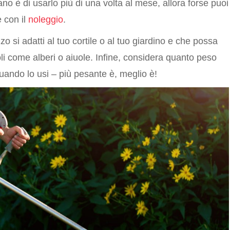
ano è di usarlo più di una volta al mese, allora forse puoi
 con il
noleggio
.
zzo si adatti al tuo cortile o al tuo giardino e che possa
li come alberi o aiuole. Infine, considera quanto peso
quando lo usi – più pesante è, meglio è!