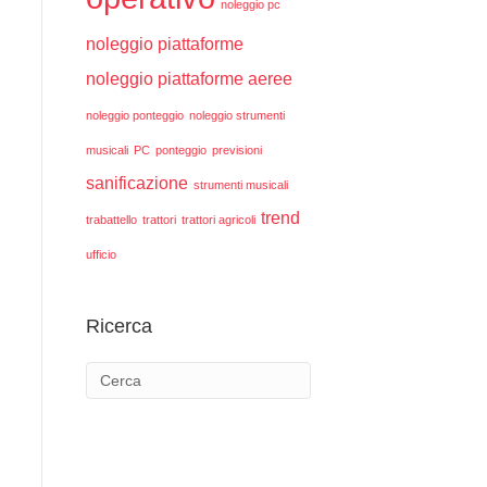
noleggio pc
noleggio piattaforme
noleggio piattaforme aeree
noleggio ponteggio
noleggio strumenti
musicali
PC
ponteggio
previsioni
sanificazione
strumenti musicali
trend
trabattello
trattori
trattori agricoli
ufficio
Ricerca