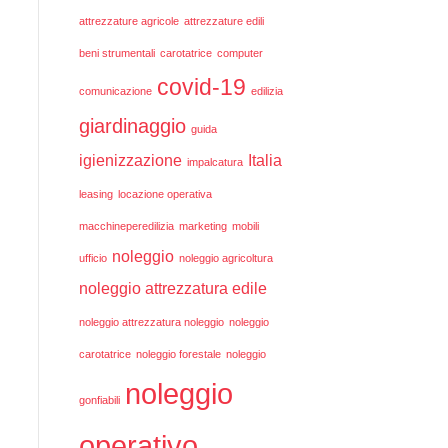
attrezzature agricole
attrezzature edili
beni strumentali
carotatrice
computer
covid-19
comunicazione
edilizia
giardinaggio
guida
igienizzazione
Italia
impalcatura
leasing
locazione operativa
macchineperedilizia
marketing
mobili
noleggio
ufficio
noleggio agricoltura
noleggio attrezzatura edile
noleggio attrezzatura noleggio
noleggio
carotatrice
noleggio forestale
noleggio
noleggio
gonfiabili
operativo