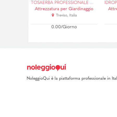
CATENARIA SEMOVENTE IDRAULICA PROFONDITÀ MAX 45CM
TOSAERBA PROFESSIONALE ALTA POTENZA
ardinaggio
Attrezzatura per Giardinaggio
Attr
ia
Treviso, Italia
no
0.00/Giorno
NoleggioQui è la piattaforma professionale in Ital