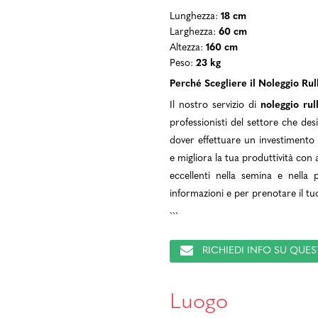
Lunghezza:
18 cm
Larghezza:
60 cm
Altezza:
160 cm
Peso:
23 kg
Perché Scegliere il Noleggio Ru
Il nostro servizio di
noleggio ru
professionisti del settore che des
dover effettuare un investimento 
e migliora la tua produttività con 
eccellenti nella semina e nella
informazioni e per prenotare il tuo
```
RICHIEDI INFO SU QU
Luogo