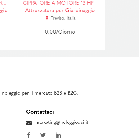
CIPPATORE A MOTORE 13 HP
BIOTRUTATORE - BIOMACINATORE 16.9KW
gio
Attrezzatura per Giardinaggio
Attrezzatur
Treviso, Italia
T
0.00/Giorno
0.
 a noleggio per il mercato B2B e B2C.
Contattaci
marketing@noleggioqui.it