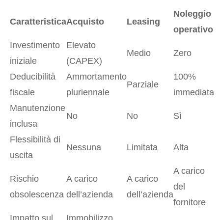
Noleggio
Caratteristica
Acquisto
Leasing
operativo
Investimento
Elevato
Medio
Zero
iniziale
(CAPEX)
Deducibilità
Ammortamento
100%
Parziale
fiscale
pluriennale
immediata
Manutenzione
No
No
Sì
inclusa
Flessibilità di
Nessuna
Limitata
Alta
uscita
A carico
Rischio
A carico
A carico
del
obsolescenza
dell’azienda
dell’azienda
fornitore
Impatto sul
Immobilizzo