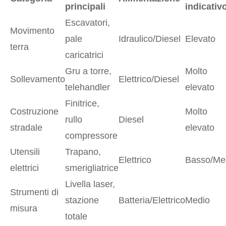
principali
indicativ
Escavatori,
Movimento
pale
Idraulico/Diesel
Elevato
terra
caricatrici
Gru a torre,
Molto
Sollevamento
Elettrico/Diesel
telehandler
elevato
Finitrice,
Costruzione
Molto
rullo
Diesel
stradale
elevato
compressore
Utensili
Trapano,
Elettrico
Basso/Me
elettrici
smerigliatrice
Livella laser,
Strumenti di
stazione
Batteria/Elettrico
Medio
misura
totale