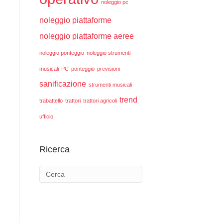
noleggio pc
noleggio piattaforme
noleggio piattaforme aeree
noleggio ponteggio
noleggio strumenti
musicali
PC
ponteggio
previsioni
sanificazione
strumenti musicali
trend
trabattello
trattori
trattori agricoli
ufficio
Ricerca