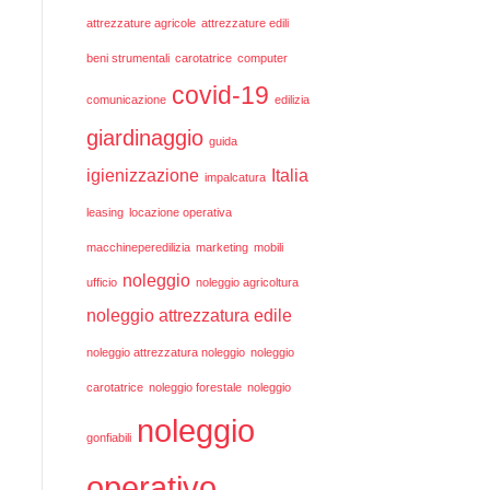
attrezzature agricole
attrezzature edili
beni strumentali
carotatrice
computer
covid-19
comunicazione
edilizia
giardinaggio
guida
igienizzazione
Italia
impalcatura
leasing
locazione operativa
macchineperedilizia
marketing
mobili
noleggio
ufficio
noleggio agricoltura
noleggio attrezzatura edile
noleggio attrezzatura noleggio
noleggio
carotatrice
noleggio forestale
noleggio
noleggio
gonfiabili
operativo