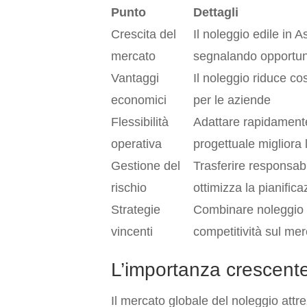
Punto
Dettagli
Crescita del
Il noleggio edile in 
mercato
segnalando opportuni
Vantaggi
Il noleggio riduce co
economici
per le aziende
Flessibilità
Adattare rapidamente 
operativa
progettuale migliora l
Gestione del
Trasferire responsabi
rischio
ottimizza la pianifica
Strategie
Combinare noleggio 
vincenti
competitività sul me
L’importanza crescente
Il mercato globale del noleggio attr