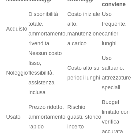
conviene
Disponibilità
Costo iniziale
Uso
totale,
alto,
frequente,
Acquisto
ammortamento,
manutenzione
cantieri
rivendita
a carico
lunghi
Nessun costo
Uso
fisso,
Costo alto su
saltuario,
Noleggio
flessibilità,
periodi lunghi
attrezzature
assistenza
speciali
inclusa
Budget
Prezzo ridotto,
Rischio
limitato con
Usato
ammortamento
guasti, storico
verifica
rapido
incerto
accurata