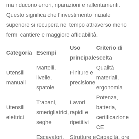
ma riducono errori, riparazioni e rallentamenti.
Questo significa che l’investimento iniziale
superiore si recupera nel tempo attraverso meno
fermi cantiere e maggiore affidabilità.
Uso
Criterio di
Categoria
Esempi
principale
scelta
Martelli,
Qualità
Utensili
Finiture e
livelle,
materiali,
manuali
precisione
spatole
ergonomia
Potenza,
Trapani,
Lavori
Utensili
batteria,
smerigliatrici,
rapidi e
elettrici
certificazione
seghe
ripetitivi
CE
Escavatori,
Strutture e
Capacità, ore