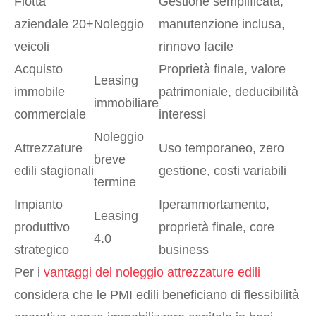
Flotta
Gestione semplificata,
aziendale 20+
Noleggio
manutenzione inclusa,
veicoli
rinnovo facile
Acquisto
Proprietà finale, valore
Leasing
immobile
patrimoniale, deducibilità
immobiliare
commerciale
interessi
Noleggio
Attrezzature
Uso temporaneo, zero
breve
edili stagionali
gestione, costi variabili
termine
Impianto
Iperammortamento,
Leasing
produttivo
proprietà finale, core
4.0
strategico
business
Per i
vantaggi del noleggio attrezzature edili
considera che le PMI edili beneficiano di flessibilità