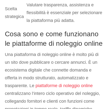
Valutare trasparenza, assistenza e
Scelta
flessibilità è essenziale per selezionare
strategica
la piattaforma più adatta.
Cosa sono e come funzionano
le piattaforme di noleggio online
Una piattaforma di noleggio online è molto più di
un sito dove pubblicare o cercare annunci. È un
ecosistema digitale che connette domanda e
offerta in modo strutturato, automatizzato e
trasparente. Le
piattaforme di noleggio online
centralizzano l’intero ciclo operativo del noleggio,
collegando fornitori e clienti con funzioni come