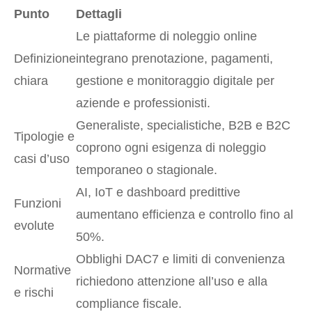
Punto
Dettagli
Le piattaforme di noleggio online
Definizione
integrano prenotazione, pagamenti,
chiara
gestione e monitoraggio digitale per
aziende e professionisti.
Generaliste, specialistiche, B2B e B2C
Tipologie e
coprono ogni esigenza di noleggio
casi d’uso
temporaneo o stagionale.
AI, IoT e dashboard predittive
Funzioni
aumentano efficienza e controllo fino al
evolute
50%.
Obblighi DAC7 e limiti di convenienza
Normative
richiedono attenzione all’uso e alla
e rischi
compliance fiscale.