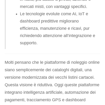
mercati misti, con vantaggi specifici.
Le tecnologie evolute come AI, IoT e
dashboard predittive migliorano
efficienza, manutenzione e ricavi, pur
richiedendo attenzione all’integrazione e
supporto.
Molti pensano che le piattaforme di noleggio online
siano semplicemente dei cataloghi digitali, una
versione modernizzata dei vecchi listini cartacei.
Questa visione è riduttiva. Oggi queste piattaforme
integrano intelligenza artificiale, automazione dei
pagamenti, tracciamento GPS e dashboard