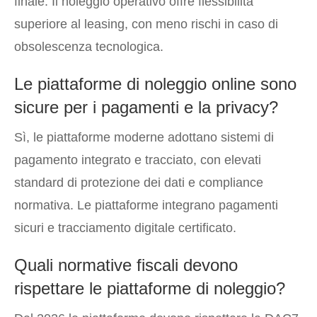
finale. Il noleggio operativo offre flessibilità
superiore al leasing, con meno rischi in caso di
obsolescenza tecnologica.
Le piattaforme di noleggio online sono
sicure per i pagamenti e la privacy?
Sì, le piattaforme moderne adottano sistemi di
pagamento integrato e tracciato, con elevati
standard di protezione dei dati e compliance
normativa. Le piattaforme integrano pagamenti
sicuri e tracciamento digitale certificato.
Quali normative fiscali devono
rispettare le piattaforme di noleggio?