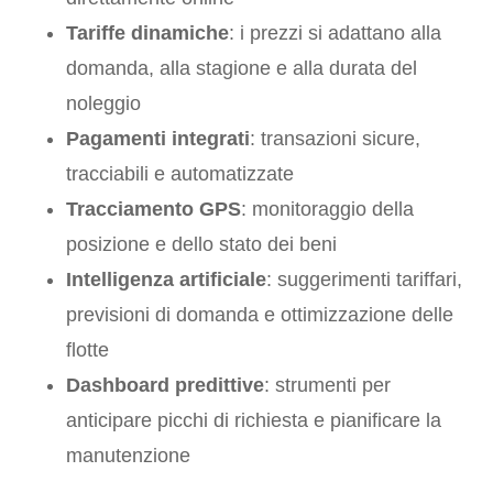
Tariffe dinamiche
: i prezzi si adattano alla
domanda, alla stagione e alla durata del
noleggio
Pagamenti integrati
: transazioni sicure,
tracciabili e automatizzate
Tracciamento GPS
: monitoraggio della
posizione e dello stato dei beni
Intelligenza artificiale
: suggerimenti tariffari,
previsioni di domanda e ottimizzazione delle
flotte
Dashboard predittive
: strumenti per
anticipare picchi di richiesta e pianificare la
manutenzione