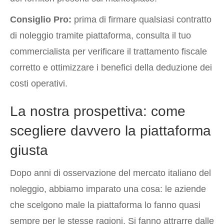
Consiglio Pro:
prima di firmare qualsiasi contratto
di noleggio tramite piattaforma, consulta il tuo
commercialista per verificare il trattamento fiscale
corretto e ottimizzare i benefici della deduzione dei
costi operativi.
La nostra prospettiva: come
scegliere davvero la piattaforma
giusta
Dopo anni di osservazione del mercato italiano del
noleggio, abbiamo imparato una cosa: le aziende
che scelgono male la piattaforma lo fanno quasi
sempre per le stesse ragioni. Si fanno attrarre dalle