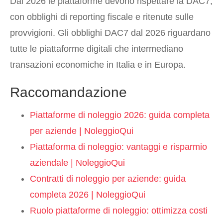
Dal 2026 le piattaforme devono rispettare la DAC7,
con obblighi di reporting fiscale e ritenute sulle
provvigioni. Gli obblighi DAC7 dal 2026 riguardano
tutte le piattaforme digitali che intermediano
transazioni economiche in Italia e in Europa.
Raccomandazione
Piattaforme di noleggio 2026: guida completa
per aziende | NoleggioQui
Piattaforma di noleggio: vantaggi e risparmio
aziendale | NoleggioQui
Contratti di noleggio per aziende: guida
completa 2026 | NoleggioQui
Ruolo piattaforme di noleggio: ottimizza costi