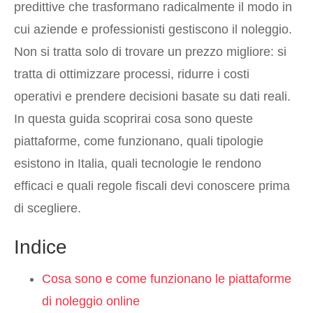
predittive che trasformano radicalmente il modo in
cui aziende e professionisti gestiscono il noleggio.
Non si tratta solo di trovare un prezzo migliore: si
tratta di ottimizzare processi, ridurre i costi
operativi e prendere decisioni basate su dati reali.
In questa guida scoprirai cosa sono queste
piattaforme, come funzionano, quali tipologie
esistono in Italia, quali tecnologie le rendono
efficaci e quali regole fiscali devi conoscere prima
di scegliere.
Indice
Cosa sono e come funzionano le piattaforme
di noleggio online