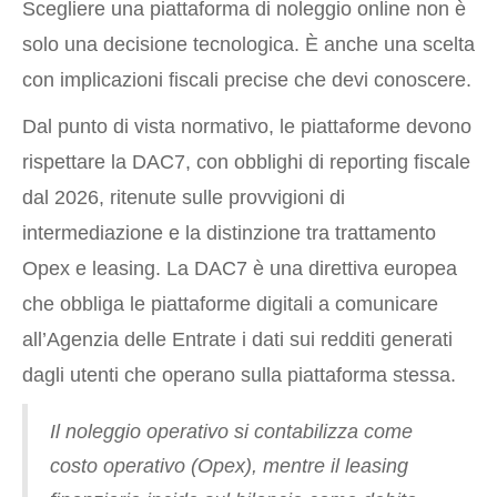
Scegliere una piattaforma di noleggio online non è
solo una decisione tecnologica. È anche una scelta
con implicazioni fiscali precise che devi conoscere.
Dal punto di vista normativo, le piattaforme devono
rispettare la DAC7, con obblighi di reporting fiscale
dal 2026, ritenute sulle provvigioni di
intermediazione e la distinzione tra trattamento
Opex e leasing. La DAC7 è una direttiva europea
che obbliga le piattaforme digitali a comunicare
all’Agenzia delle Entrate i dati sui redditi generati
dagli utenti che operano sulla piattaforma stessa.
Il noleggio operativo si contabilizza come
costo operativo (Opex), mentre il leasing