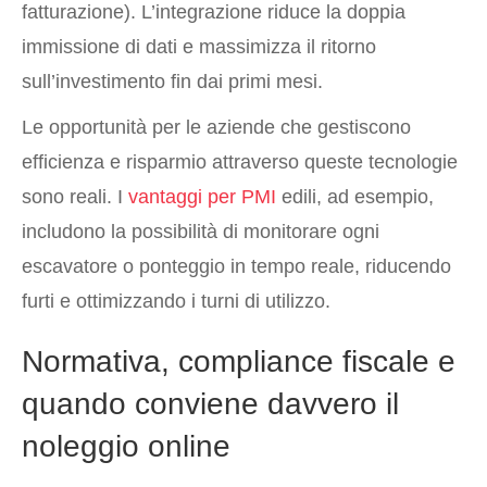
fatturazione). L’integrazione riduce la doppia
immissione di dati e massimizza il ritorno
sull’investimento fin dai primi mesi.
Le opportunità per le aziende che gestiscono
efficienza e risparmio attraverso queste tecnologie
sono reali. I
vantaggi per PMI
edili, ad esempio,
includono la possibilità di monitorare ogni
escavatore o ponteggio in tempo reale, riducendo
furti e ottimizzando i turni di utilizzo.
Normativa, compliance fiscale e
quando conviene davvero il
noleggio online