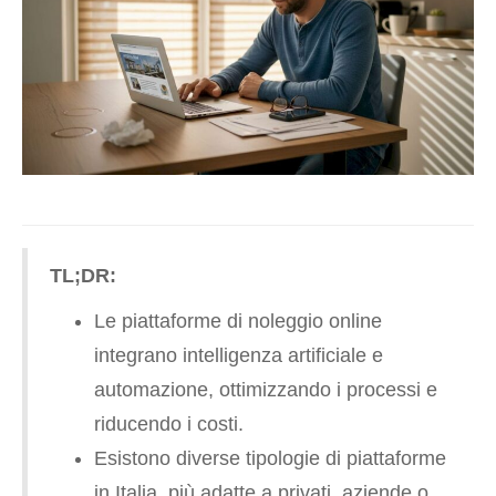
TL;DR:
Le piattaforme di noleggio online
integrano intelligenza artificiale e
automazione, ottimizzando i processi e
riducendo i costi.
Esistono diverse tipologie di piattaforme
in Italia, più adatte a privati, aziende o