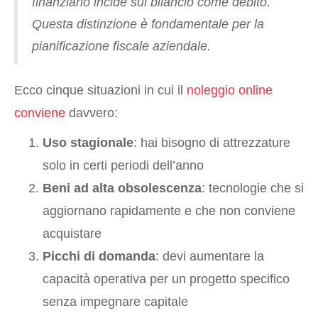
finanziario incide sul bilancio come debito.
Questa distinzione è fondamentale per la
pianificazione fiscale aziendale.
Ecco cinque situazioni in cui il
noleggio online
conviene
davvero:
Uso stagionale
: hai bisogno di attrezzature
solo in certi periodi dell’anno
Beni ad alta obsolescenza
: tecnologie che si
aggiornano rapidamente e che non conviene
acquistare
Picchi di domanda
: devi aumentare la
capacità operativa per un progetto specifico
senza impegnare capitale