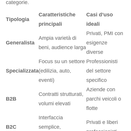
categorie.
Caratteristiche
Casi d’uso
Tipologia
principali
ideali
Privati, PMI con
Ampia varietà di
Generalista
esigenze
beni, audience larga
diverse
Focus su un settore
Professionisti
Specializzata
(edilizia, auto,
del settore
eventi)
specifico
Aziende con
Contratti strutturati,
B2B
parchi veicoli o
volumi elevati
flotte
Interfaccia
Privati e liberi
B2C
semplice,