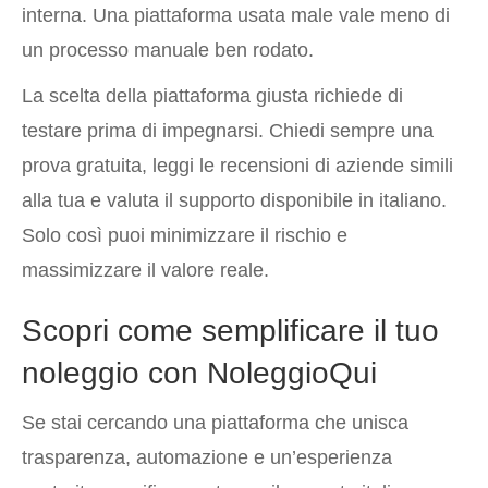
interna. Una piattaforma usata male vale meno di
un processo manuale ben rodato.
La scelta della piattaforma giusta richiede di
testare prima di impegnarsi. Chiedi sempre una
prova gratuita, leggi le recensioni di aziende simili
alla tua e valuta il supporto disponibile in italiano.
Solo così puoi minimizzare il rischio e
massimizzare il valore reale.
Scopri come semplificare il tuo
noleggio con NoleggioQui
Se stai cercando una piattaforma che unisca
trasparenza, automazione e un’esperienza