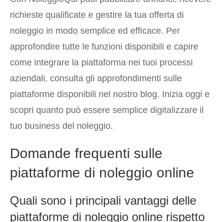
richieste qualificate e gestire la tua offerta di
noleggio in modo semplice ed efficace. Per
approfondire tutte le funzioni disponibili e capire
come integrare la piattaforma nei tuoi processi
aziendali, consulta gli approfondimenti sulle
piattaforme disponibili nel nostro blog. Inizia oggi e
scopri quanto può essere semplice digitalizzare il
tuo business del noleggio.
Domande frequenti sulle
piattaforme di noleggio online
Quali sono i principali vantaggi delle
piattaforme di noleggio online rispetto